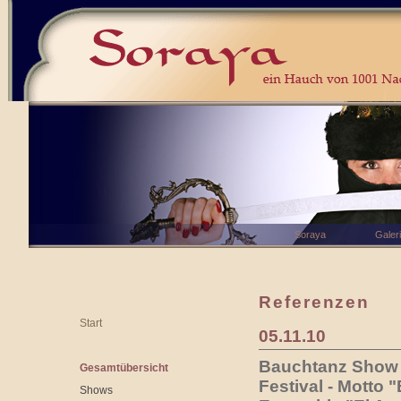
Soraya
Galer
Referenzen
Start
05.11.10
Bauchtanz Show a
Gesamtübersicht
Festival - Motto
Shows