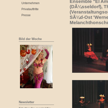
Ensemble "El Ama
Unternehmen
(DÃ¼sseldorf), T
Privatauftritte
(Veranstaltungso
Presse
SÃ¼d-Ost 'Werne
Melanchthonschul
Bild der Woche
Newsletter