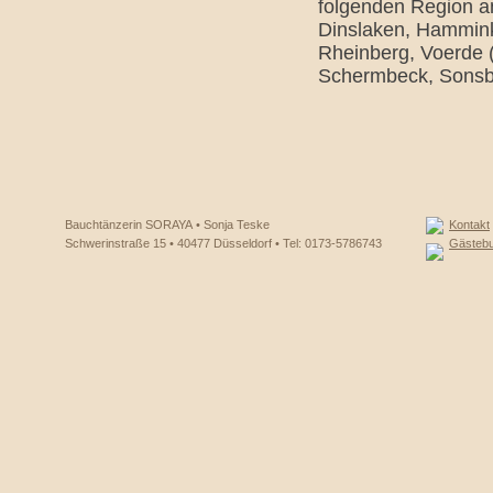
folgenden Region a
Dinslaken, Hammink
Rheinberg, Voerde 
Schermbeck, Sonsbe
Bauchtänzerin SORAYA • Sonja Teske
Kontakt
Schwerinstraße 15 • 40477 Düsseldorf • Tel: 0173-5786743
Gästeb