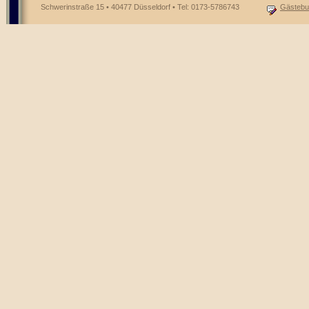
Schwerinstraße 15 • 40477 Düsseldorf • Tel: 0173-5786743
Gästebu