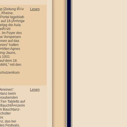
up [Zeitung fÃ¼r
Lesen
, Rheine,
ortal tageblatt-
t auf 18-jÃ¤hrige
itag die Aula
GefÃ¼hl
n. Im Foyer des
he Vorspeisen
nnen auf das
nies" hatten
Ã¤hlten Agnes
ting-Jauns,
s 1001
auf dem 18.
AMAL" mit den
 Schulzentrum
ereinen':
Lesen
rtanz beim
beraubenden
Ÿen Tabletts auf
 BauchtÃ¤nzerin
om Bauchtanz-
cholter
es
z, das bei
des Festivals,