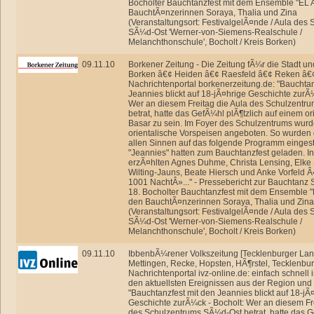
Bocholter Bauchtanzfest mit dem Ensemble "EL 
BauchtÃ¤nzerinnen Soraya, Thalia und Zina
(Veranstaltungsort: FestivalgelÃ¤nde / Aula des
SÃ¼d-Ost 'Werner-von-Siemens-Realschule /
Melanchthonschule', Bocholt / Kreis Borken)
09.11.10
Borkener Zeitung - Die Zeitung fÃ¼r die Stadt un
Borken â€¢ Heiden â€¢ Raesfeld â€¢ Reken â€¢
Nachrichtenportal borkenerzeitung.de: "Bauchtan
Jeannies blickt auf 18-jÃ¤hrige Geschichte zurÃ¼
Wer an diesem Freitag die Aula des Schulzentr
betrat, hatte das GefÃ¼hl plÃ¶tzlich auf einem or
Basar zu sein. Im Foyer des Schulzentrums wu
orientalische Vorspeisen angeboten. So wurden 
allen Sinnen auf das folgende Programm einges
"Jeannies" hatten zum Bauchtanzfest geladen. I
erzÃ¤hlten Agnes Duhme, Christa Lensing, Elke 
Wilting-Jauns, Beate Hiersch und Anke Vorfeld
1001 NachtÂ»..." - Pressebericht zur Bauchtanz
18. Bocholter Bauchtanzfest mit dem Ensemble 
den BauchtÃ¤nzerinnen Soraya, Thalia und Zina
(Veranstaltungsort: FestivalgelÃ¤nde / Aula des
SÃ¼d-Ost 'Werner-von-Siemens-Realschule /
Melanchthonschule', Bocholt / Kreis Borken)
09.11.10
IbbenbÃ¼rener Volkszeitung [Tecklenburger La
Mettingen, Recke, Hopsten, HÃ¶rstel, Tecklenburg
Nachrichtenportal ivz-online.de: einfach schnell i
den aktuellsten Ereignissen aus der Region und
"Bauchtanzfest mit den Jeannies blickt auf 18-jÃ
Geschichte zurÃ¼ck - Bocholt: Wer an diesem Fre
des Schulzentrums SÃ¼d-Ost betrat, hatte das 