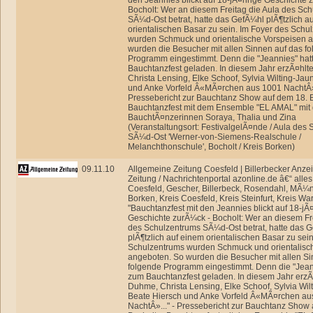
den Jeannies blickt auf 18-jÃ¤hrige Geschichte 
Bocholt: Wer an diesem Freitag die Aula des Sc
SÃ¼d-Ost betrat, hatte das GefÃ¼hl plÃ¶tzlich a
orientalischen Basar zu sein. Im Foyer des Schu
wurden Schmuck und orientalische Vorspeisen 
wurden die Besucher mit allen Sinnen auf das f
Programm eingestimmt. Denn die "Jeannies" hat
Bauchtanzfest geladen. In diesem Jahr erzÃ¤hl
Christa Lensing, Elke Schoof, Sylvia Wilting-Jau
und Anke Vorfeld Â«MÃ¤rchen aus 1001 NachtÂ».
Pressebericht zur Bauchtanz Show auf dem 18. 
Bauchtanzfest mit dem Ensemble "EL AMAL" mit
BauchtÃ¤nzerinnen Soraya, Thalia und Zina
(Veranstaltungsort: FestivalgelÃ¤nde / Aula des
SÃ¼d-Ost 'Werner-von-Siemens-Realschule /
Melanchthonschule', Bocholt / Kreis Borken)
09.11.10
Allgemeine Zeitung Coesfeld | Billerbecker Anze
Zeitung / Nachrichtenportal azonline.de â€“ alle
Coesfeld, Gescher, Billerbeck, Rosendahl, MÃ¼ns
Borken, Kreis Coesfeld, Kreis Steinfurt, Kreis Wa
"Bauchtanzfest mit den Jeannies blickt auf 18-jÃ
Geschichte zurÃ¼ck - Bocholt: Wer an diesem Fre
des Schulzentrums SÃ¼d-Ost betrat, hatte das 
plÃ¶tzlich auf einem orientalischen Basar zu sei
Schulzentrums wurden Schmuck und orientalisc
angeboten. So wurden die Besucher mit allen Si
folgende Programm eingestimmt. Denn die "Jean
zum Bauchtanzfest geladen. In diesem Jahr erz
Duhme, Christa Lensing, Elke Schoof, Sylvia Wil
Beate Hiersch und Anke Vorfeld Â«MÃ¤rchen au
NachtÂ»..." - Pressebericht zur Bauchtanz Show 