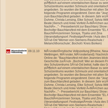
plÃ¶tzlich auf einem orientalischen Basar zu sei
Schulzentrums wurden Schmuck und orientalisc
angeboten. So wurden die Besucher mit allen Si
folgende Programm eingestimmt. Denn die "Jean
zum Bauchtanzfest geladen. In diesem Jahr erz
Duhme, Christa Lensing, Elke Schoof, Sylvia Wil
Beate Hiersch und Anke Vorfeld Â«MÃ¤rchen au
NachtÂ»..." - Pressebericht zur Bauchtanz Show 
Bocholter Bauchtanzfest mit dem Ensemble "EL 
BauchtÃ¤nzerinnen Soraya, Thalia und Zina
(Veranstaltungsort: FestivalgelÃ¤nde / Aula des
SÃ¼d-Ost 'Werner-von-Siemens-Realschule /
Melanchthonschule', Bocholt / Kreis Borken)
09.11.10
MÃ¼nsterlÃ¤ndische Volkszeitung [Rheine, Neu
Wettringen, MÃ¼nster, MÃ¼nsterland] / Nachrich
Online.de: "Bauchtanzfest mit den Jeannies blick
Geschichte zurÃ¼ck - Bocholt: Wer an diesem Fre
des Schulzentrums SÃ¼d-Ost betrat, hatte das 
plÃ¶tzlich auf einem orientalischen Basar zu sei
Schulzentrums wurden Schmuck und orientalisc
angeboten. So wurden die Besucher mit allen Si
folgende Programm eingestimmt. Denn die "Jean
zum Bauchtanzfest geladen. In diesem Jahr erz
Duhme, Christa Lensing, Elke Schoof, Sylvia Wil
Beate Hiersch und Anke Vorfeld Â«MÃ¤rchen au
NachtÂ»..." - Pressebericht zur Bauchtanz Show 
Bocholter Bauchtanzfest mit dem Ensemble "EL 
BauchtÃ¤nzerinnen Soraya, Thalia und Zina
(Veranstaltungsort: FestivalgelÃ¤nde / Aula des
SÃ¼d-Ost 'Werner-von-Siemens-Realschule /