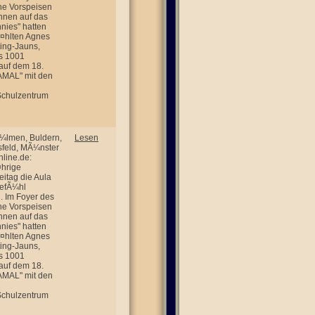
he Vorspeisen
nnen auf das
nies" hatten
Ã¤hlten Agnes
ting-Jauns,
s 1001
auf dem 18.
AMAL" mit den
 Schulzentrum
¼lmen, Buldern,
Lesen
sfeld, MÃ¼nster
line.de:
¤hrige
itag die Aula
GefÃ¼hl
n. Im Foyer des
he Vorspeisen
nnen auf das
nies" hatten
Ã¤hlten Agnes
ting-Jauns,
s 1001
auf dem 18.
AMAL" mit den
 Schulzentrum