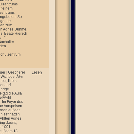
zurÃ¼ck -
hulzentrums
uf einem
lzentrums
angeboten. So
olgende
ten zum
ten Agnes Duhme,
ns, Beate Hiersch
.." -
Bocholter
 den
 Schulzentrum
iger | Gescherer
Lesen
s Wichtige fÃ¼r
ter, Kreis
rendorf:
¤hrige
itag die Aula
GefÃ¼hl
n. Im Foyer des
he Vorspeisen
nnen auf das
nies" hatten
Ã¤hlten Agnes
ting-Jauns,
s 1001
auf dem 18.