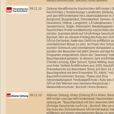
Melanchthonschule', Bocholt / Kreis Borken)
09.11.10
Zeitung WestfÃ¤lische Nachrichten MÃ¼nster | 
Nachrichten | Tecklenburger Landboten [Zeitun
und das MÃ¼nsterland mit Lokalredaktionen in 
Borghorst, Burgsteinfurt, Drensteinfurt, Greven, 
Havixbeck, Hiltrup, Lengerich, LÃ¼dinghausen, 
Sendenhorst, Telgte, Warendorf, Westerkappeln u
Nachrichten-Portal westfaelische-nachrichten.de
mit den Jeannies blickt auf 18-jÃ¤hrige Geschic
Bocholt: Wer an diesem Freitag die Aula des Sc
SÃ¼d-Ost betrat, hatte das GefÃ¼hl plÃ¶tzlich a
orientalischen Basar zu sein. Im Foyer des Schu
wurden Schmuck und orientalische Vorspeisen 
wurden die Besucher mit allen Sinnen auf das f
Programm eingestimmt. Denn die "Jeannies" hat
Bauchtanzfest geladen. In diesem Jahr erzÃ¤hl
Christa Lensing, Elke Schoof, Sylvia Wilting-Jau
und Anke Vorfeld Â«MÃ¤rchen aus 1001 NachtÂ».
Pressebericht zur Bauchtanz Show auf dem 18. 
Bauchtanzfest mit dem Ensemble "EL AMAL" mit
BauchtÃ¤nzerinnen Soraya, Thalia und Zina
(Veranstaltungsort: FestivalgelÃ¤nde / Aula des
SÃ¼d-Ost 'Werner-von-Siemens-Realschule /
Melanchthonschule', Bocholt / Kreis Borken)
09.11.10
Ahlener Zeitung, Ahlen [Zeitung fÃ¼r Ahlen, Be
MÃ¼nster und das MÃ¼nsterland] / Nachrichten-
zeitung.de: "Bauchtanzfest mit den Jeannies blick
jÃ¤hrige Geschichte zurÃ¼ck - Bocholt: Wer an 
die Aula des Schulzentrums SÃ¼d-Ost betrat, ha
plÃ¶tzlich auf einem orientalischen Basar zu sei