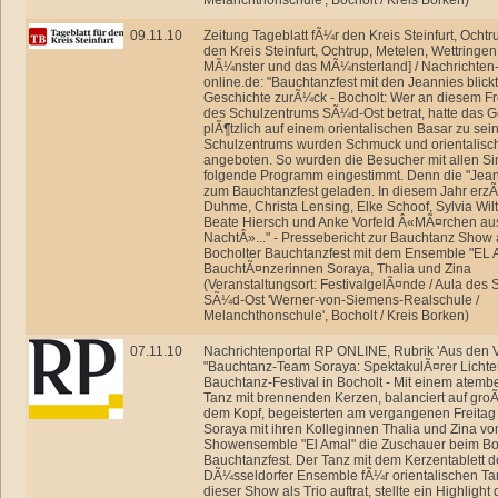
Melanchthonschule', Bocholt / Kreis Borken)
09.11.10
Zeitung Tageblatt fÃ¼r den Kreis Steinfurt, Ochtr
den Kreis Steinfurt, Ochtrup, Metelen, Wettringen
MÃ¼nster und das MÃ¼nsterland] / Nachrichten-P
online.de: "Bauchtanzfest mit den Jeannies blick
Geschichte zurÃ¼ck - Bocholt: Wer an diesem Fre
des Schulzentrums SÃ¼d-Ost betrat, hatte das 
plÃ¶tzlich auf einem orientalischen Basar zu sei
Schulzentrums wurden Schmuck und orientalisc
angeboten. So wurden die Besucher mit allen Si
folgende Programm eingestimmt. Denn die "Jean
zum Bauchtanzfest geladen. In diesem Jahr erz
Duhme, Christa Lensing, Elke Schoof, Sylvia Wil
Beate Hiersch und Anke Vorfeld Â«MÃ¤rchen au
NachtÂ»..." - Pressebericht zur Bauchtanz Show 
Bocholter Bauchtanzfest mit dem Ensemble "EL 
BauchtÃ¤nzerinnen Soraya, Thalia und Zina
(Veranstaltungsort: FestivalgelÃ¤nde / Aula des
SÃ¼d-Ost 'Werner-von-Siemens-Realschule /
Melanchthonschule', Bocholt / Kreis Borken)
07.11.10
Nachrichtenportal RP ONLINE, Rubrik 'Aus den V
"Bauchtanz-Team Soraya: SpektakulÃ¤rer Lichte
Bauchtanz-Festival in Bocholt - Mit einem atem
Tanz mit brennenden Kerzen, balanciert auf groÃ
dem Kopf, begeisterten am vergangenen Freitag
Soraya mit ihren Kolleginnen Thalia und Zina v
Showensemble "El Amal" die Zuschauer beim Bo
Bauchtanzfest. Der Tanz mit dem Kerzentablett d
DÃ¼sseldorfer Ensemble fÃ¼r orientalischen Tan
dieser Show als Trio auftrat, stellte ein Highlight 