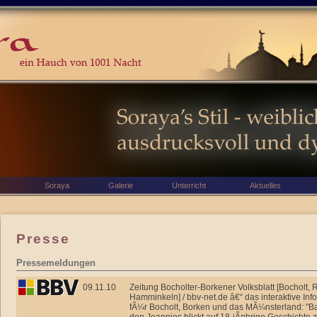
Soraya
Galerie
Unterricht
Aktuelles
Presse
Pressemeldungen
09.11.10
Zeitung Bocholter-Borkener Volksblatt [Bocholt, 
Hamminkeln] / bbv-net.de â€“ das interaktive Inf
fÃ¼r Bocholt, Borken und das MÃ¼nsterland: "Ba