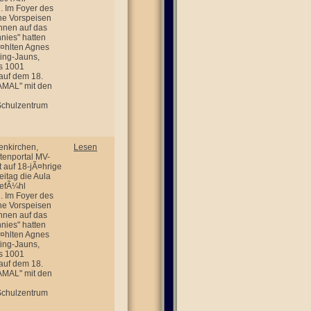
n. Im Foyer des
he Vorspeisen
nnen auf das
nies" hatten
Ã¤hlten Agnes
ting-Jauns,
s 1001
auf dem 18.
AMAL" mit den
 Schulzentrum
enkirchen,
Lesen
tenportal MV-
t auf 18-jÃ¤hrige
itag die Aula
GefÃ¼hl
n. Im Foyer des
he Vorspeisen
nnen auf das
nies" hatten
Ã¤hlten Agnes
ting-Jauns,
s 1001
auf dem 18.
AMAL" mit den
 Schulzentrum