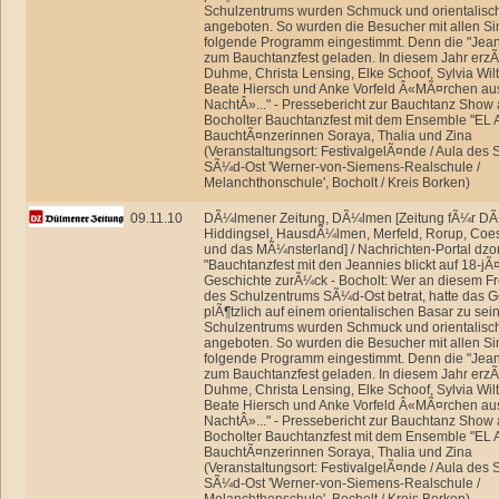
Schulzentrums wurden Schmuck und orientalisc
angeboten. So wurden die Besucher mit allen Si
folgende Programm eingestimmt. Denn die "Jean
zum Bauchtanzfest geladen. In diesem Jahr erz
Duhme, Christa Lensing, Elke Schoof, Sylvia Wil
Beate Hiersch und Anke Vorfeld Â«MÃ¤rchen au
NachtÂ»..." - Pressebericht zur Bauchtanz Show 
Bocholter Bauchtanzfest mit dem Ensemble "EL 
BauchtÃ¤nzerinnen Soraya, Thalia und Zina
(Veranstaltungsort: FestivalgelÃ¤nde / Aula des
SÃ¼d-Ost 'Werner-von-Siemens-Realschule /
Melanchthonschule', Bocholt / Kreis Borken)
09.11.10
DÃ¼lmener Zeitung, DÃ¼lmen [Zeitung fÃ¼r DÃ
Hiddingsel, HausdÃ¼lmen, Merfeld, Rorup, Coe
und das MÃ¼nsterland] / Nachrichten-Portal dzon
"Bauchtanzfest mit den Jeannies blickt auf 18-jÃ
Geschichte zurÃ¼ck - Bocholt: Wer an diesem Fre
des Schulzentrums SÃ¼d-Ost betrat, hatte das 
plÃ¶tzlich auf einem orientalischen Basar zu sei
Schulzentrums wurden Schmuck und orientalisc
angeboten. So wurden die Besucher mit allen Si
folgende Programm eingestimmt. Denn die "Jean
zum Bauchtanzfest geladen. In diesem Jahr erz
Duhme, Christa Lensing, Elke Schoof, Sylvia Wil
Beate Hiersch und Anke Vorfeld Â«MÃ¤rchen au
NachtÂ»..." - Pressebericht zur Bauchtanz Show 
Bocholter Bauchtanzfest mit dem Ensemble "EL 
BauchtÃ¤nzerinnen Soraya, Thalia und Zina
(Veranstaltungsort: FestivalgelÃ¤nde / Aula des
SÃ¼d-Ost 'Werner-von-Siemens-Realschule /