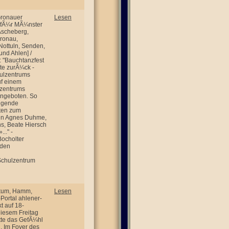
Gronauer
Lesen
g fÃ¼r MÃ¼nster
Ascheberg,
Gronau,
Nottuln, Senden,
nd Ahlen] /
: "Bauchtanzfest
hte zurÃ¼ck -
hulzentrums
uf einem
lzentrums
angeboten. So
olgende
ten zum
ten Agnes Duhme,
ns, Beate Hiersch
.." -
Bocholter
 den
 Schulzentrum
ckum, Hamm,
Lesen
Portal ahlener-
t auf 18-
diesem Freitag
tte das GefÃ¼hl
n. Im Foyer des