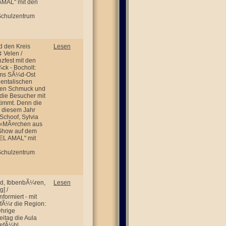
AMAL" mit den
 Schulzentrum
d den Kreis
Lesen
 Velen /
zfest mit den
ck - Bocholt:
ums SÃ¼d-Ost
ientalischen
rden Schmuck und
die Besucher mit
timmt. Denn die
n diesem Jahr
Schoof, Sylvia
 Â«MÃ¤rchen aus
 Show auf dem
"EL AMAL" mit
 Schulzentrum
nd, IbbenbÃ¼ren,
Lesen
] /
nformiert - mit
 fÃ¼r die Region:
¤hrige
itag die Aula
GefÃ¼hl