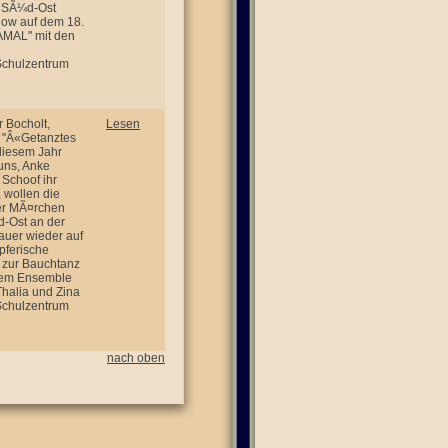
m SÃ¼d-Ost
Show auf dem 18.
AMAL" mit den
 Schulzentrum
r Bocholt,
Lesen
: "Â«Getanztes
diesem Jahr
auns, Anke
 Schoof ihr
, wollen die
der MÃ¤rchen
d-Ost an der
auer wieder auf
mpferische
t zur Bauchtanz
 dem Ensemble
halia und Zina
 Schulzentrum
nach oben