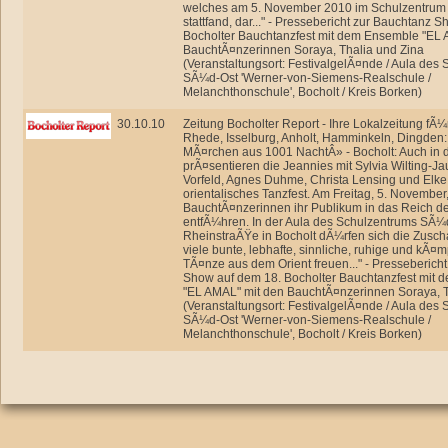
welches am 5. November 2010 im Schulzentru
stattfand, dar..." - Pressebericht zur Bauchtanz 
Bocholter Bauchtanzfest mit dem Ensemble "EL 
BauchtÃ¤nzerinnen Soraya, Thalia und Zina
(Veranstaltungsort: FestivalgelÃ¤nde / Aula des
SÃ¼d-Ost 'Werner-von-Siemens-Realschule /
Melanchthonschule', Bocholt / Kreis Borken)
30.10.10
Zeitung Bocholter Report - Ihre Lokalzeitung fÃ¼
Rhede, Isselburg, Anholt, Hamminkeln, Dingden
MÃ¤rchen aus 1001 NachtÂ» - Bocholt: Auch in 
prÃ¤sentieren die Jeannies mit Sylvia Wilting-J
Vorfeld, Agnes Duhme, Christa Lensing und Elke
orientalisches Tanzfest. Am Freitag, 5. November
BauchtÃ¤nzerinnen ihr Publikum in das Reich 
entfÃ¼hren. In der Aula des Schulzentrums SÃ¼
RheinstraÃŸe in Bocholt dÃ¼rfen sich die Zusch
viele bunte, lebhafte, sinnliche, ruhige und kÃ¤
TÃ¤nze aus dem Orient freuen..." - Presseberich
Show auf dem 18. Bocholter Bauchtanzfest mit
"EL AMAL" mit den BauchtÃ¤nzerinnen Soraya, T
(Veranstaltungsort: FestivalgelÃ¤nde / Aula des
SÃ¼d-Ost 'Werner-von-Siemens-Realschule /
Melanchthonschule', Bocholt / Kreis Borken)