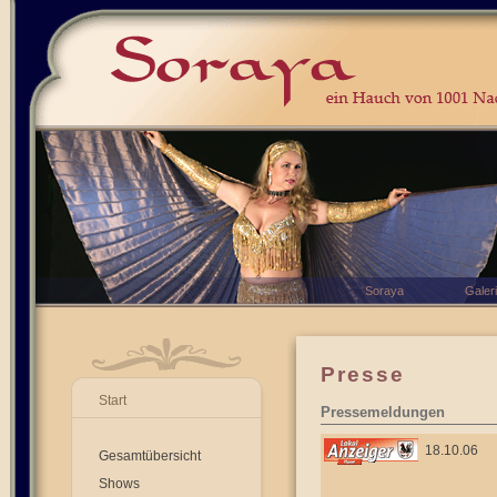
Soraya
Galer
Presse
Start
Pressemeldungen
18.10.06
Gesamtübersicht
Shows