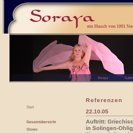
Soraya
Galer
Referenzen
Start
22.10.05
Auftritt: Griech
Gesamtübersicht
in Solingen-Ohli
Shows