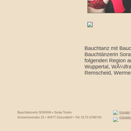
Bauchtanz mit Bauch
Bauchtänzerin Soray
folgenden Region a
Wuppertal, WÃ¼lfrat
Remscheid, Wermels
Bauchtänzerin SORAYA • Sonja Teske
Kontakt
Schwerinstraße 15 • 40477 Düsseldorf • Tel: 0173-5786743
Gästeb