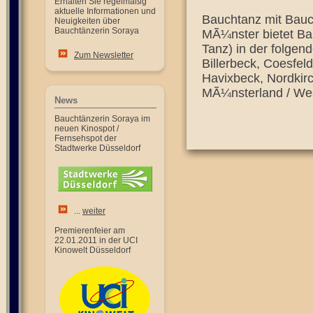
Erhalten Sie regelmäßig
aktuelle Informationen und
Bauchtanz mit Bauch
Neuigkeiten über
Bauchtänzerin Soraya
MÃ¼nster bietet Ba
Tanz) in der folgen
Zum Newsletter
Billerbeck, Coesfe
Havixbeck, Nordkirc
MÃ¼nsterland / Wes
News
Bauchtänzerin Soraya im
neuen Kinospot /
Fernsehspot der
Stadtwerke Düsseldorf
...
weiter
Premierenfeier am
22.01.2011 in der UCI
Kinowelt Düsseldorf