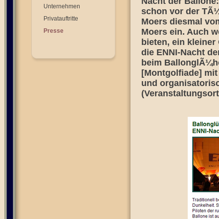
Nacht der Ballone:
Unternehmen
schon vor der TÃ¼
Privatauftritte
Moers diesmal vom
Moers ein. Auch w
Presse
bieten, ein kleine
die ENNI-Nacht de
beim BallonglÃ¼he
[Montgolfiade] mi
und organisatoris
(Veranstaltungsort