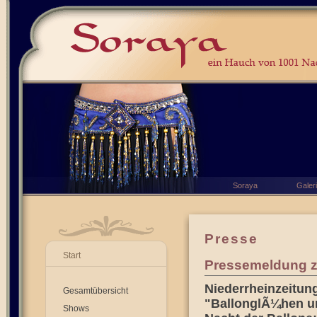
Soraya
Galer
Presse
Start
Pressemeldung zu
Niederrheinzeitung
Gesamtübersicht
"BallonglÃ¼hen un
Shows