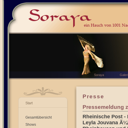
Soraya
Galer
Presse
Start
Pressemeldung zu
Rheinische Post -
Gesamtübersicht
Leyla Jouvana Ã¼be
Shows