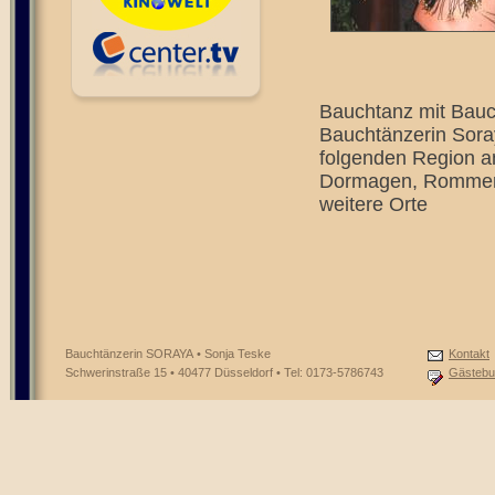
Bauchtanz mit Bauch
Bauchtänzerin Soray
folgenden Region a
Dormagen, Rommersk
weitere Orte
Bauchtänzerin SORAYA • Sonja Teske
Kontakt
Schwerinstraße 15 • 40477 Düsseldorf • Tel: 0173-5786743
Gästebu