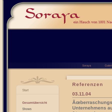
Soraya
Galer
Referenzen
Start
03.11.04
Ãœberraschungsa
Gesamtübersicht
Unternehmens a
Shows