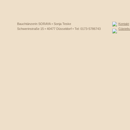
Bauchtänzerin SORAYA • Sonja Teske
Kontakt
Schwerinstraße 15 • 40477 Düsseldorf • Tel: 0173-5786743
Gästeb