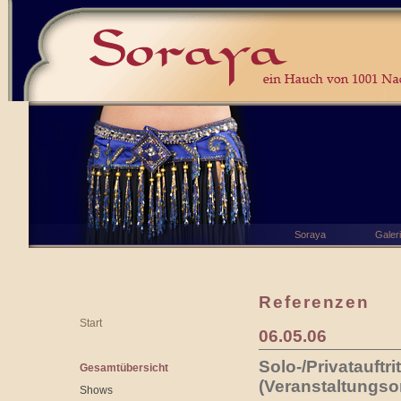
Soraya
Galer
Referenzen
Start
06.05.06
Solo-/Privatauftri
Gesamtübersicht
(Veranstaltungso
Shows