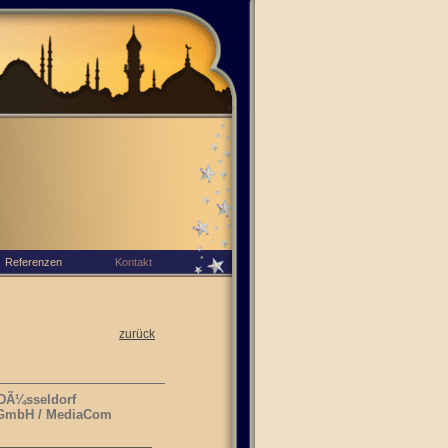
Referenzen
Kontakt
zurück
 DÃ¼sseldorf
n GmbH / MediaCom