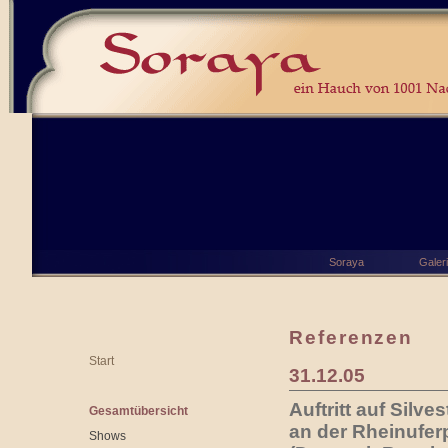
Soraya
Galer
Referenzen
Start
31.12.05
Auftritt auf Silv
Gesamtübersicht
an der Rheinufe
Shows